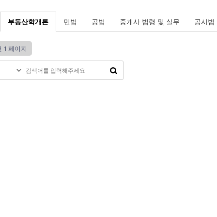
부동산학개론
민법
공법
중개사 법령 및 실무
공시법
건
1 페이지