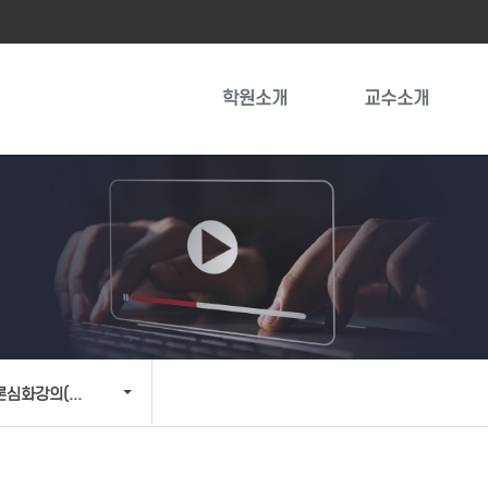
학원소개
교수소개
이론심화강의(5월~6월)