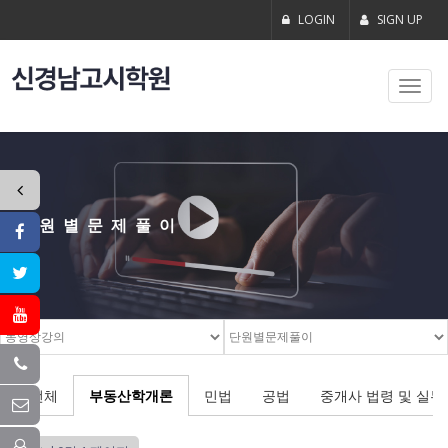
LOGIN
SIGN UP
Toggl
navig
단원별문제풀이
전체
부동산학개론
민법
공법
중개사 법령 및 실무