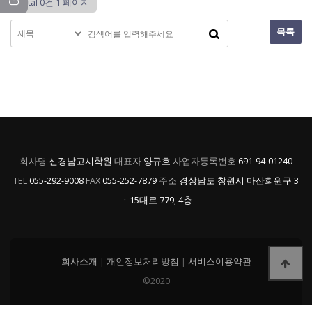
Total 0건
1 페이지
목록
회사명
신경남고시학원
대표자
양규호
사업자등록번호
691-94-01240
TEL
055-292-9008
FAX
055-252-7879
주소
경상남도 창원시 마산회원구 3
ㆍ15대로 779, 4층
회사소개
|
개인정보처리방침
|
서비스이용약관
©2020